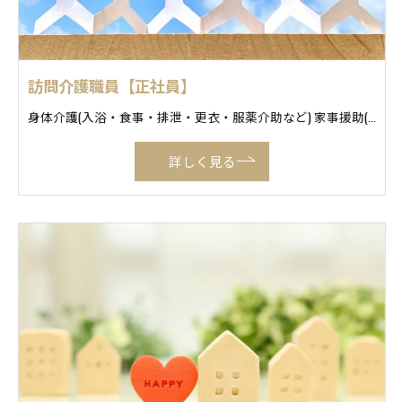
訪問介護職員【正社員】
身体介護(入浴・食事・排泄・更衣・服薬介助など) 家事援助(掃除・調理・洗濯・買い物代行など) 通院介助(通院の付き添い・準備) 移動支援(外出支援) 等
詳しく見る