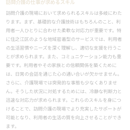
訪問介護の仕事が求めるスキル
住之江区で訪問介護を選ぶ理由とその魅力
訪問介護の現場において求められるスキルは多岐にわた
住之江区が提供する訪問介護の強み
ります。まず、基礎的な介護技術はもちろんのこと、利
地域性に応じたサービスの提供
用者一人ひとりに合わせた柔軟な対応力が重要です。特
住之江区での訪問介護が選ばれる理由
に住之江区のような地域密着型のサービスでは、利用者
訪問介護の魅力ある働き方
の生活習慣やニーズを深く理解し、適切な支援を行うこ
とが求められます。また、コミュニケーション能力も重
住之江区での実践的な訪問介護
要です。利用者やその家族との信頼関係を築くために
選ばれる訪問介護とは何か
は、日常の会話を通じた心の通い合いが欠かせません。
さらに、介護現場では突発的な事態も少なくありませ
ん。そうした状況に対処するためには、冷静な判断力と
迅速な対応力が求められます。これらのスキルを身につ
けることで、訪問介護の現場でより充実したサポートが
可能となり、利用者の生活の質を向上させることができ
ます。