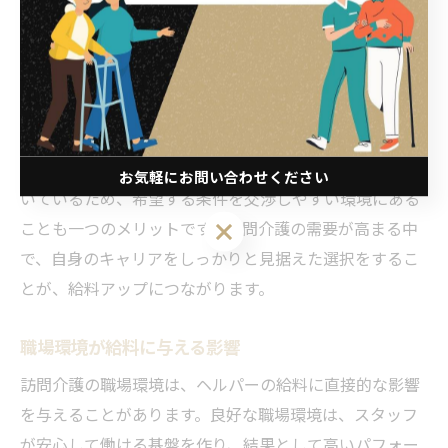
給料アップを目指す方法
訪問介護で給料をアップさせるためには、まずは自身の
スキルアップが重要です。資格取得や研修の参加によっ
て、専門知識を深めることができます。また、実績に基
づく評価制度を持つ職場を選ぶことも、給料アップに直
結します。さらに、訪問介護の分野では、人手不足が続
お気軽にお問い合わせください
いているため、希望する条件を交渉しやすい環境にある
お気軽にお問い合わせください
ことも一つのメリットです。訪問介護の需要が高まる中
で、自身のキャリアをしっかりと見据えた選択をするこ
とが、給料アップにつながります。
職場環境が給料に与える影響
訪問介護の職場環境は、ヘルパーの給料に直接的な影響
を与えることがあります。良好な職場環境は、スタッフ
が安心して働ける基盤を作り、結果として高いパフォー