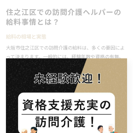
住之江区での訪問介護ヘルパーの
給料事情とは？
給料の相場と実態
大阪市住之江区での訪問介護の給料は、多くの要因によ
って決まります。一般的には、経験年数や資格の有無、
そして勤務時間によって左右されます。訪問介護は、地
域に密着したサービスであるため、地域ごとの相場も異
なります。特に住之江区では、地域のニーズに応じたサ
ービス提供が求められるため、他の地域と比較して給料
が高めに設定されることもあります。このことは、ヘル
パーとしての専門性やスキルが評価されることを意味
し、やりがいを感じられるポイントでもあります。