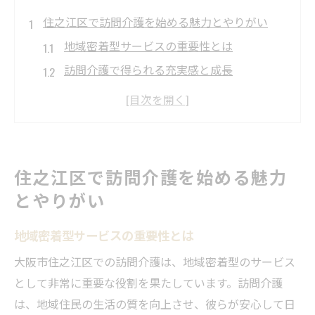
住之江区で訪問介護を始める魅力とやりがい
地域密着型サービスの重要性とは
訪問介護で得られる充実感と成長
利用者との信頼関係の築き方
地域社会に貢献する喜び
訪問介護の仕事が求めるスキル
住之江区でのキャリアパスとは
住之江区で訪問介護を始める魅力
訪問介護の現場から見た大阪市の障がい福祉サ
とやりがい
ービス
地域密着型サービスの重要性とは
大阪市の障がい福祉サービスの現状
住之江区の訪問介護が果たす役割
大阪市住之江区での訪問介護は、地域密着型のサービス
サービス向上に向けた取り組み
として非常に重要な役割を果たしています。訪問介護
は、地域住民の生活の質を向上させ、彼らが安心して日
利用者に合わせた柔軟な対応とは