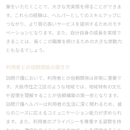
福利厚生の充実がもたらす安心感
葉をいただくことで、大きな充実感を得ることができま
訪問介護ヘルパーにとってのメリット
す。これらの経験は、ヘルパーとしてのスキルアップに
住之江区での制度の活用例
つながり、より質の高いサービスを提供するためのモチ
福利厚生を活かしたキャリア設計
ベーションとなります。また、自分自身の成長を実感で
健康維持に役立つ制度の紹介
きることは、長くこの職業を続けるための大きな原動力
ともなるでしょう。
福利厚生がもたらす働きやすさとは
地域に根ざした訪問介護が支える安心な暮らし
利用者との信頼関係の築き方
住之江区の地域特性と介護の関係
訪問介護において、利用者との信頼関係は非常に重要で
訪問介護がもたらす地域の絆
す。大阪市住之江区のような地域では、地域特有の文化
地域住民との協力体制の構築
や習慣を理解することが信頼構築の第一歩となります。
訪問介護の役割と地域社会の課題
訪問介護ヘルパーは利用者の生活に深く関わるため、彼
住之江区での持続可能な介護サービス
らのニーズに応えるコミュニケーション能力が求められ
地域における介護サービスの未来像
ます。また、利用者のプライバシーを尊重する姿勢を持
訪問介護の未経験者にも安心の研修制度とは
ちつつ、適切なタイミングでのサポートを提供すること