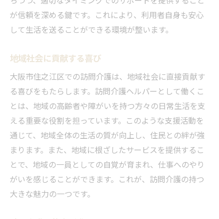
が信頼を深める鍵です。これにより、利用者自身も安心
未経験から始める訪問介護の道
して生活を送ることができる環境が整います。
研修制度の内容とその効果
住之江区での研修事例
地域社会に貢献する喜び
未経験者が安心して働けるサポート体制
大阪市住之江区での訪問介護は、地域社会に直接貢献す
研修を活かした実務での活躍
る喜びをもたらします。訪問介護ヘルパーとして働くこ
訪問介護でキャリアを積むための第一歩
とは、地域の高齢者や障がいを持つ方々の日常生活を支
訪問介護を通じて地域社会に貢献する喜び
える重要な役割を担っています。このような支援活動を
地域社会への貢献度を実感する瞬間
通じて、地域全体の生活の質が向上し、住民との絆が強
訪問介護がつなぐ人々の輪
まります。また、地域に根ざしたサービスを提供するこ
とで、地域の一員としての自覚が育まれ、仕事へのやり
地域の生活を支える訪問介護の意義
がいを感じることができます。これが、訪問介護の持つ
住之江区での実際の貢献事例
大きな魅力の一つです。
訪問介護が生み出すコミュニティの活性化
訪問介護を選んだ理由とその魅力