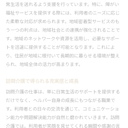
常生活を送れるよう支援を行っています。特に、障がい
地域支援ネットワークの重要性
福祉サービスを提供する際には、利用者のニーズに応じ
障がい福祉サービスの未来予測
た柔軟な対応が求められます。地域密着型サービスのも
住之江区での訪問介護ヘルパーの給料事情と
う一つの利点は、地域社会との連携が強化されることで
は？
す。地域のネットワークや資源を活用し、必要なサポー
給料の相場と実態
トを迅速に提供することが可能となります。これによ
給料アップを目指す方法
り、住民が地域に根付いて長期的に暮らせる環境が整え
職場環境が給料に与える影響
られ、地域全体の活力が高まります。
大阪市内での比較と分析
訪問介護で得られる充実感と成長
給料面での不安を解消する方法
訪問介護の仕事は、単に日常生活のサポートを提供する
住之江区での訪問介護の仕事における報酬
だけでなく、ヘルパー自身の成長にもつながる職業で
の特徴
す。利用者との日々の交流を通じて、コミュニケーショ
訪問介護の福利厚生制度を活用して安心の生活
ン能力や問題解決能力が自然と磨かれていきます。訪問
を
介護では、利用者が笑顔を見せてくれる瞬間や感謝の言