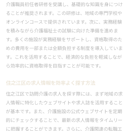
介護職員初任者研修を受講し、基礎的な知識を身につけ
資格取得で得られるスキルと知識
ることが推奨されます。この研修は、地域の専門学校や
資格を活かした就職活動のコツ
オンラインコースで提供されています。次に、実務経験
住之江区で訪問介護の求人と資格取得を目指す
を積みながら介護福祉士の試験に向けた準備を進めま
方へのガイド
す。多くの施設が実務経験をサポートし、資格取得のた
求人情報を見極めるポイント
めの費用を一部または全額負担する制度を導入していま
資格取得に向けた準備と心構え
す。これを活用することで、経済的な負担を軽減しなが
求人市場の現状と将来性
ら効率的に資格取得を目指すことが可能です。
資格取得支援制度の詳細
住之江区の求人情報を効率よく探す方法
住之江区での訪問介護の需要
住之江区で訪問介護の求人を探す際には、まず地域の求
ネットワークを活用した情報収集法
人情報に特化したウェブサイトや求人誌を活用すること
資格取得から求人探しまで住之江区で訪問介護
が基本です。また、介護施設の公式ウェブサイトを定期
を始める手順
的にチェックすることで、最新の求人情報をタイムリー
資格取得の流れを理解する
に把握することができます。さらに、介護関連の転職エ