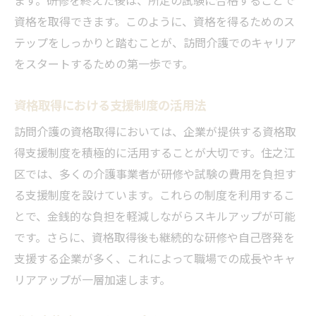
の取得手順
資格を取得できます。このように、資格を得るためのス
テップをしっかりと踏むことが、訪問介護でのキャリア
求人で求められる主な資格
をスタートするための第一歩です。
資格取得のための具体的なコース紹介
住之江区での研修と実習の役割
資格取得における支援制度の活用法
資格取得に必要な時間と費用
訪問介護の資格取得においては、企業が提供する資格取
求人市場での資格の重要性
得支援制度を積極的に活用することが大切です。住之江
実務経験と資格の相乗効果
区では、多くの介護事業者が研修や試験の費用を負担す
訪問介護の資格取得でキャリアアップ住之江区
る支援制度を設けています。これらの制度を利用するこ
での求人情報
とで、金銭的な負担を軽減しながらスキルアップが可能
キャリアアップに必要な資格とその取得方
です。さらに、資格取得後も継続的な研修や自己啓発を
法
支援する企業が多く、これによって職場での成長やキャ
住之江区での訪問介護のキャリアパス
リアアップが一層加速します。
資格取得後の求人応募の流れ