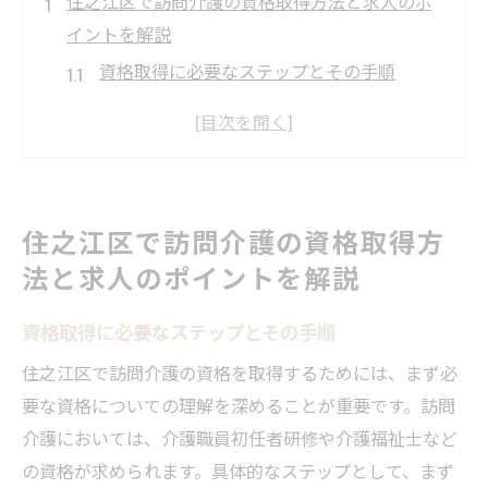
住之江区で訪問介護の資格取得方法と求人のポ
イントを解説
資格取得に必要なステップとその手順
住之江区の求人情報を効率よく探す方法
必要な資格とその取得方法
資格取得における支援制度の活用法
求人応募時のアピールポイント
住之江区で訪問介護の資格取得方
資格取得後のキャリア形成
法と求人のポイントを解説
訪問介護のキャリアを住之江区でスタートさせ
るための資格情報
資格取得に必要なステップとその手順
訪問介護の基本資格とその重要性
住之江区で訪問介護の資格を取得するためには、まず必
地域での資格取得支援プログラムの活用
要な資格についての理解を深めることが重要です。訪問
資格取得後の具体的な仕事の内容
介護においては、介護職員初任者研修や介護福祉士など
の資格が求められます。具体的なステップとして、まず
住之江区でのキャリアパスとその可能性