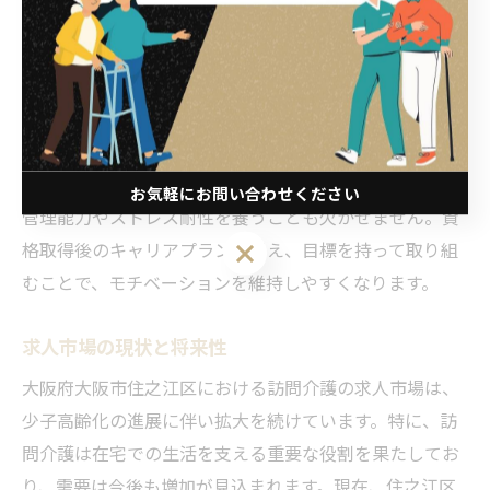
準備と心構えが求められます。まず、自分がどの資格を
取得したいのかを明確にし、そのための勉強や実習の計
画を立てることが重要です。資格取得のための学校や講
座の選び方もポイントで、実績や評判を事前に調べるこ
とで、適切な選択を行えます。また、訪問介護の仕事は
身体的にも精神的にもハードな面がありますので、自己
お気軽にお問い合わせください
管理能力やストレス耐性を養うことも欠かせません。資
お気軽にお問い合わせください
格取得後のキャリアプランを考え、目標を持って取り組
むことで、モチベーションを維持しやすくなります。
求人市場の現状と将来性
大阪府大阪市住之江区における訪問介護の求人市場は、
少子高齢化の進展に伴い拡大を続けています。特に、訪
問介護は在宅での生活を支える重要な役割を果たしてお
り、需要は今後も増加が見込まれます。現在、住之江区