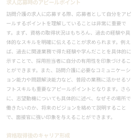
求人応募時のアピールポイント
訪問介護分野でのスキルアップのポイント
訪問介護の求人に応募する際、応募者として自分をアピ
キャリアアップを目指すための継続学習
ールするポイントを理解していることは非常に重要で
資格を持つことで広がる就職の選択肢
す。まず、資格の取得状況はもちろん、過去の経験や具
住之江区で訪問介護を始めるための資格取得と
体的なスキルを明確に伝えることが求められます。例え
求人の流れ
ば、過去に関連業務で得た経験や学んだことを具体的に
資格取得の初めの一歩を踏み出す
示すことで、採用担当者に自分の有用性を印象づけるこ
住之江区での求人情報の探し方
とができます。また、訪問介護に必要なコミュニケーシ
資格取得から就職までのロードマップ
ョン能力や問題解決能力など、普段の業務に活かせるソ
訪問介護に必要な心構えと準備
フトスキルも重要なアピールポイントとなります。さら
に、志望動機についても具体的に述べ、なぜその場所で
求人応募における成功の秘訣
働きたいのか、将来のビジョンを絡めて説明すること
資格取得後の就職活動の進め方
で、面接官に強い印象を与えることができます。
資格取得後のキャリア形成