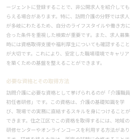
求人探しの際に注意すべき点
ージェントに登録することで、非公開求人を紹介しても
住之江区での訪問介護の働き方
らえる場合があります。特に、訪問介護の分野では求人
資格取得に役立つ勉強法
が多岐にわたるため、自分のライフスタイルや働き方に
求人応募時に必要な書類と準備
合った条件を重視した検索が重要です。また、求人募集
時には資格取得支援や福利厚生についても確認すること
住之江区での訪問介護の魅力
が大切です。これにより、安定した職場環境でキャリア
福利厚生を活かした住之江区での訪問介護資格
を築くための基盤を整えることができます。
取得支援制度
福利厚生から見る資格取得のメリット
必要な資格とその取得方法
資格取得支援制度の申請方法
訪問介護に必要な資格として挙げられるのが「介護職員
住之江区内の利用可能な支援サービス
初任者研修」です。この資格は、介護の基礎知識を学
訪問介護における福利厚生の意義
び、現場での実務に直結するスキルを身につけることが
制度を利用する上での注意点
できます。住之江区でこの資格を取得するには、地域の
資格取得によるライフスタイルの変化
研修センターやオンラインコースを利用する方法があり
住之江区の訪問介護求人で求められる資格とそ
ます。研修を終えた後は、所定の試験に合格することで