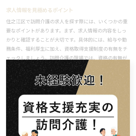
求人情報を見極めるポイント
住之江区で訪問介護の求人を探す際には、いくつかの重
要なポイントがあります。まず、求人情報の内容をしっ
かりと確認することが大切です。具体的には、給与や勤
務条件、福利厚生に加え、資格取得支援制度の有無をチ
ェックしましょう。訪問介護の現場では、資格の有無が
待遇に大きく影響するため、資格取得をサポートする企
業を選ぶことも一つの選択肢です。また、応募者の経験
やスキルに応じた柔軟な対応をしてくれるかどうかも重
要です。ネット上のレビューや口コミを活用し、実際に
働いている人々の声を参考にすることもおすすめです。
資格取得に向けた準備と心構え
訪問介護の資格取得を目指すにあたり、しっかりとした